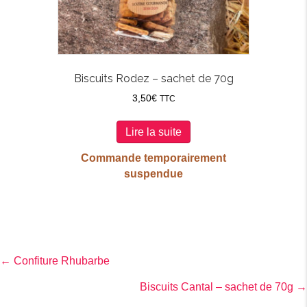
Biscuits Rodez – sachet de 70g
3,50
€
TTC
Lire la suite
Commande temporairement
suspendue
Posts
← Confiture Rhubarbe
Biscuits Cantal – sachet de 70g →
navigation