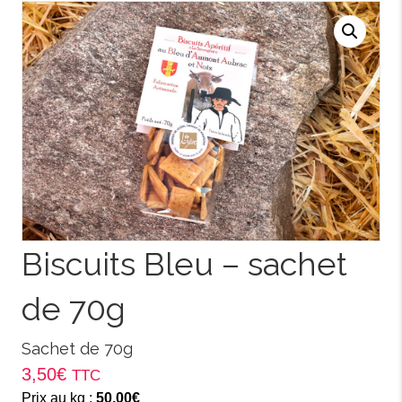
Biscuits Bleu – sachet
de 70g
Sachet de 70g
3,50
€
TTC
Prix au kg :
50,00
€