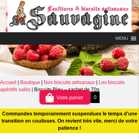
MENU
0
MENU
Accueil
|
Boutique
|
Nos biscuits artisanaux
|
Les biscuits
apéritifs salés
|
Biscuits Bleu – sachet de 70g
0
Votre panier
Commandes temporairement suspendues le temps d'une
transition en coulisses. On revient très vite, merci de votre
patience !