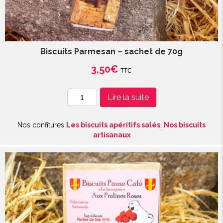
Biscuits Parmesan – sachet de 70g
3,50
€
TTC
quantité
Lire la suite
de
Biscuits
Nos confitures
Les biscuits apéritifs salés
,
Nos biscuits
Parmesan
artisanaux
-
sachet
de
70g