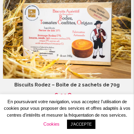
de
120g
Biscuits Rodez – Boîte de 2 sachets de 70g
6,00
€
TTC
En poursuivant votre navigation, vous acceptez l'utilisation de
cookies pour vous proposer des services et offres adaptés à vos
quantité
Lire la suite
centres d'intérêts et mesurer la fréquentation de nos services.
de
Cookies
Biscuits
J'ACCEPTE
Nos confitures
Les biscuits apéritifs salés
,
Nos biscuits
Rodez