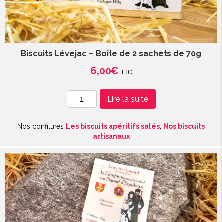
Biscuits Lévejac – Boîte de 2 sachets de 70g
6,00
€
TTC
quantité
Lire la suite
de
Biscuits
Nos confitures
Les biscuits apéritifs salés
,
Nos biscuits
Lévejac
artisanaux
-
Boîte
de
2
sachets
de
70g