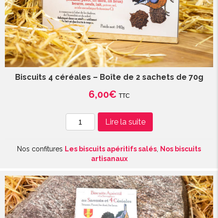
Biscuits 4 céréales – Boîte de 2 sachets de 70g
6,00
€
TTC
quantité
Lire la suite
de
Biscuits
Nos confitures
Les biscuits apéritifs salés
,
Nos biscuits
4
artisanaux
céréales
-
Boîte
de
2