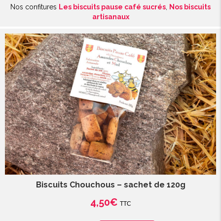
Nos confitures
Les biscuits pause café sucrés
,
Nos biscuits
Chouchous
artisanaux
-
Boîte
de
120g
Biscuits Chouchous – sachet de 120g
4,50
€
TTC