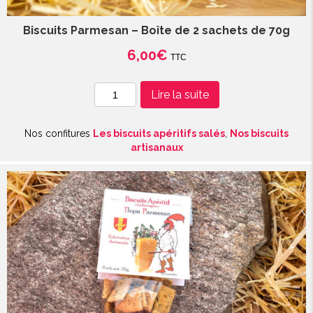
Biscuits Parmesan – Boîte de 2 sachets de 70g
6,00
€
TTC
quantité
Lire la suite
de
Biscuits
Nos confitures
Les biscuits apéritifs salés
,
Nos biscuits
Parmesan
artisanaux
-
Boîte
de
2
sachets
de
70g