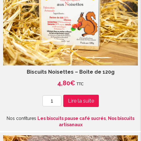
Biscuits Noisettes – Boîte de 120g
4,80
€
TTC
quantité
Lire la suite
de
Biscuits
Nos confitures
Les biscuits pause café sucrés
,
Nos biscuits
Noisettes
artisanaux
-
Boîte