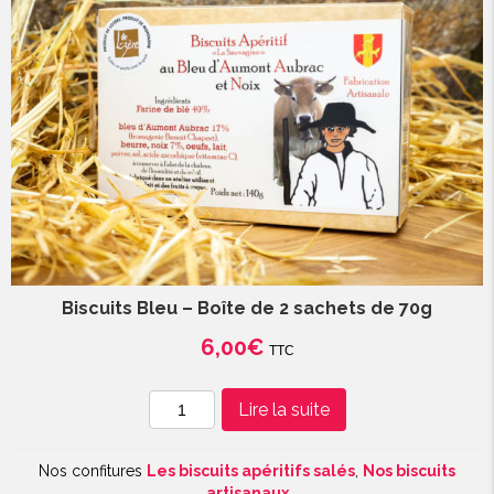
de
70g
Biscuits Bleu – Boîte de 2 sachets de 70g
6,00
€
TTC
quantité
Lire la suite
de
Biscuits
Nos confitures
Les biscuits apéritifs salés
,
Nos biscuits
Bleu
artisanaux