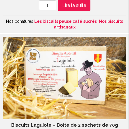
quantité
Lire la suite
de
Biscuits
Nos confitures
Les biscuits pause café sucrés
,
Nos biscuits
Chouchous
artisanaux
-
sachet
de
120g
Biscuits Laguiole – Boîte de 2 sachets de 70g