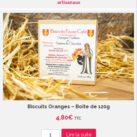
artisanaux
-
sachet
de
120g
Biscuits Oranges – Boîte de 120g
4,80
€
TTC
quantité
Lire la suite