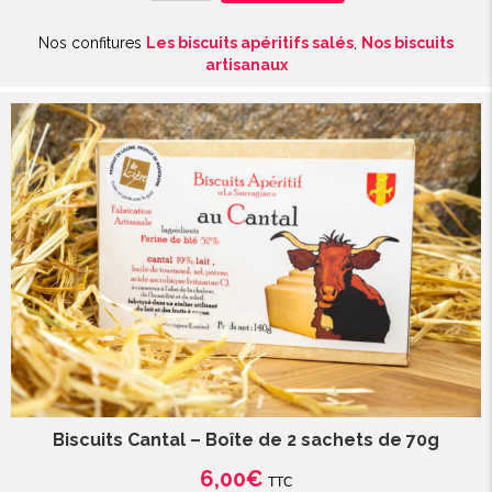
Biscuits
Nos confitures
Les biscuits apéritifs salés
,
Nos biscuits
Bleu
artisanaux
-
sachet
de
70g
Biscuits Cantal – Boîte de 2 sachets de 70g
6,00
€
TTC