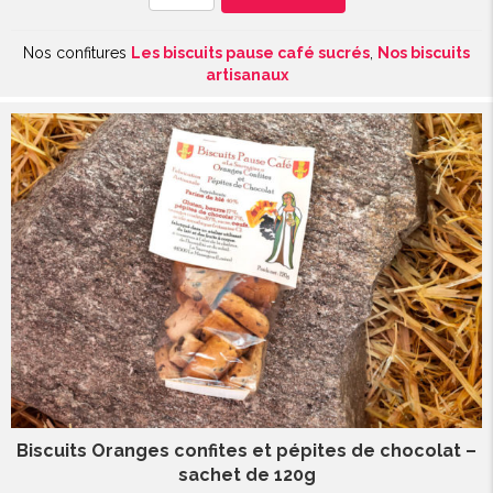
de
Biscuits
Nos confitures
Les biscuits pause café sucrés
,
Nos biscuits
Oranges
artisanaux
-
Boîte
de
120g
Biscuits Oranges confites et pépites de chocolat –
sachet de 120g