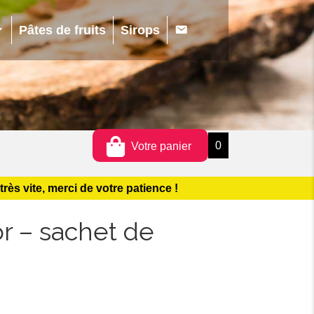
0
s
Pâtes de fruits
Sirops
0
Votre panier
s vite, merci de votre patience !
or – sachet de