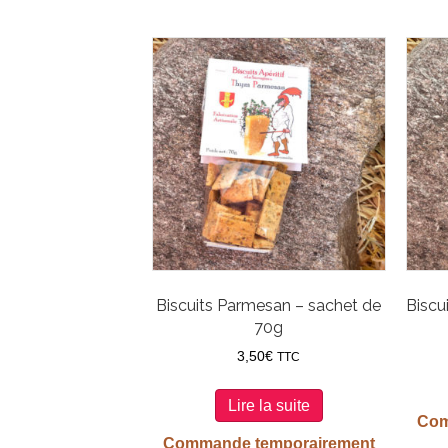
Biscuits Parmesan – sachet de
Biscu
70g
3,50
€
TTC
Lire la suite
Com
Commande temporairement