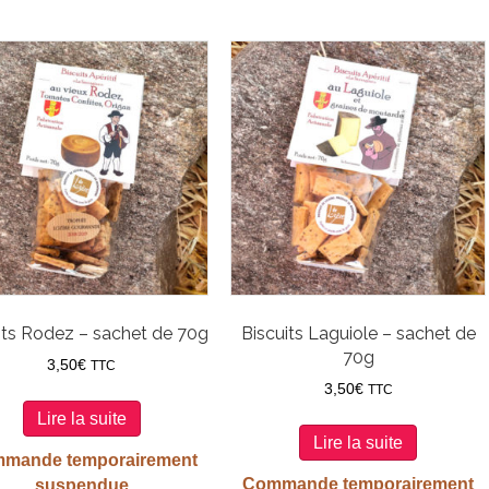
its Rodez – sachet de 70g
Biscuits Laguiole – sachet de
70g
3,50
€
TTC
3,50
€
TTC
Lire la suite
Lire la suite
mande temporairement
Commande temporairement
suspendue