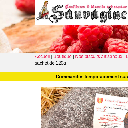
A propos
Accueil
|
Boutique
|
Nos biscuits artisanaux
|
L
sachet de 120g
Commandes temporairement suspend