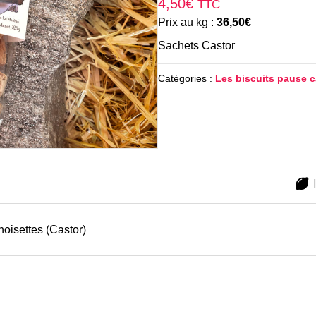
4,50
€
TTC
Prix au kg :
36,50
€
Sachets Castor
Catégories :
Les biscuits pause c
oisettes (Castor)