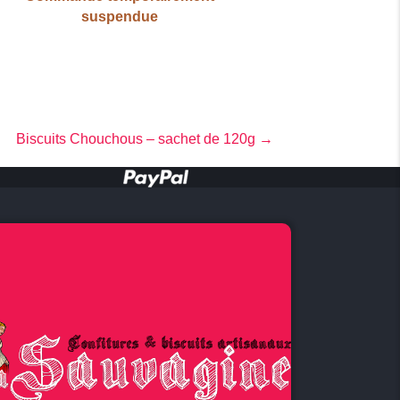
suspendue
Biscuits Chouchous – sachet de 120g →