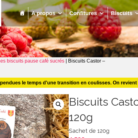
Confitures
Biscuits
Pâtes de fruits
Sirop
A propos
Confitures
Biscuits
es biscuits pause café sucrés
|
Biscuits Castor –
ues le temps d'une transition en coulisses. On revient trè
Biscuits Cast
120g
Sachet de 120g