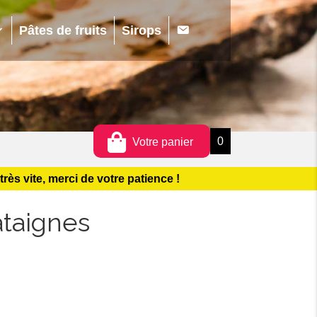
0
s
Pâtes de fruits
Sirops
0
Votre panier
s vite, merci de votre patience !
ataignes