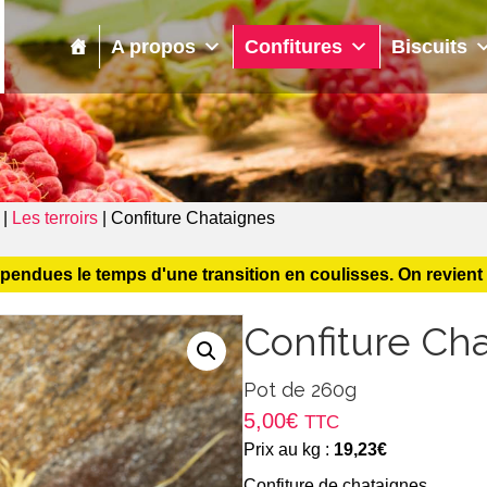
Confitures
Biscuits
Pâtes de fruits
Sirop
A propos
Confitures
Biscuits
|
Les terroirs
|
Confiture Chataignes
ues le temps d'une transition en coulisses. On revient trè
Confiture Ch
Pot de 260g
5,00
€
TTC
Prix au kg :
19,23
€
Confiture de chataignes