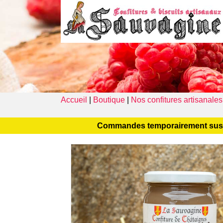
A propos
Accueil
|
Boutique
|
Nos confitures artisanales
Commandes temporairement suspend