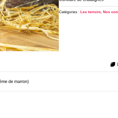
Catégories :
Les terroirs
,
Nos conf
rème de marron)