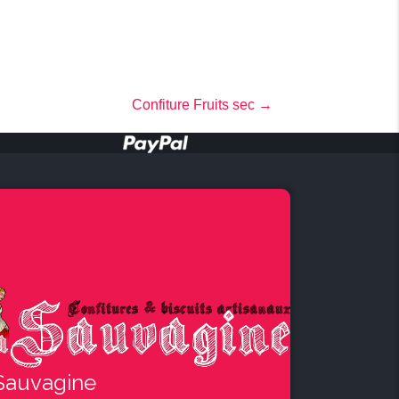
Confiture Fruits sec →
Sauvagine