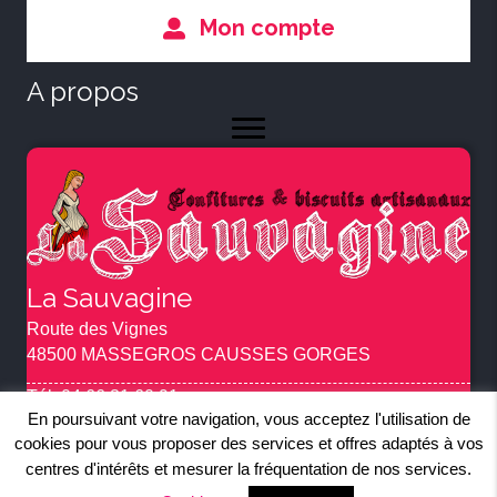
Mon compte
A propos
La Sauvagine
Route des Vignes
48500 MASSEGROS CAUSSES GORGES
Tél.
04 66 31 60 91
En poursuivant votre navigation, vous acceptez l'utilisation de
contact@confitures-la-sauvagine.com
cookies pour vous proposer des services et offres adaptés à vos
centres d'intérêts et mesurer la fréquentation de nos services.
© 2019 La Sauvagine. Tous droits réservés.
Mentions Légales
.