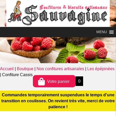
MENU
0
MENU
Accueil
|
Boutique
|
Nos confitures artisanales
|
Les épépinées
|
Confiture Cassis
0
Votre panier
Commandes temporairement suspendues le temps d'une
transition en coulisses. On revient très vite, merci de votre
patience !