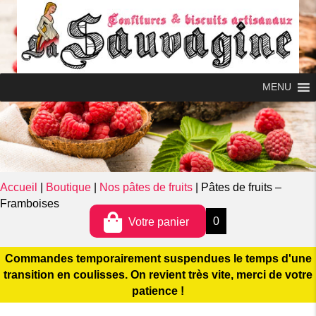
MENU
0
MENU
Accueil
|
Boutique
|
Nos pâtes de fruits
|
Pâtes de fruits –
Framboises
0
Votre panier
Commandes temporairement suspendues le temps d'une
transition en coulisses. On revient très vite, merci de votre
patience !